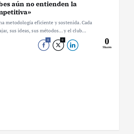
ubes aún no entienden la
petitiva»
una metodología eficiente y sostenida. Cada
ajar, sus ideas, sus métodos… y el club…
0
0
0
Shares