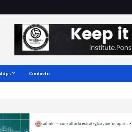
ships
Contacto
admin
consultoria estrategica
,
metodopons