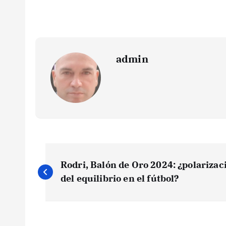
admin
N
Rodri, Balón de Oro 2024: ¿polariza
a
del equilibrio en el fútbol?
v