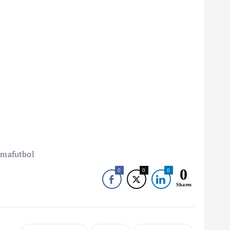
omafutbol
0
0
0
0
Shares