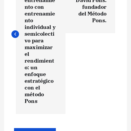
e
entrenamie
David Pons:
nto con
fundador
entrenamie
del Método
g
nto
Pons.
individual y
a
semicolecti
vo para
c
maximizar
el
i
rendimient
o: un
ó
enfoque
estratégico
n
con el
método
d
Pons
e