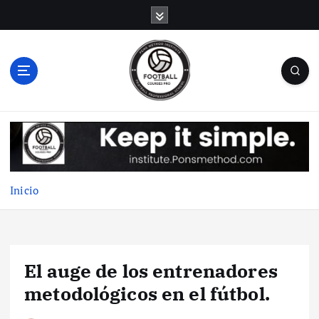
S
a
l
t
a
r
a
l
c
o
n
t
Inicio
e
n
i
d
El auge de los entrenadores
o
metodológicos en el fútbol.