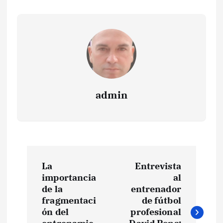
admin
N
La
Entrevista
a
importancia
al
de la
entrenador
v
fragmentaci
de fútbol
ón del
profesional